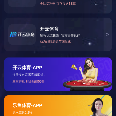
成为行业领先的城市发展商和建设服
Comprehensive service provider for the entire constru
industry 